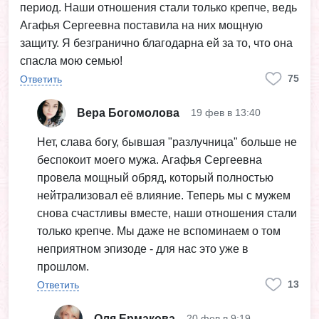
период. Наши отношения стали только крепче, ведь
Агафья Сергеевна поставила на них мощную
защиту. Я безгранично благодарна ей за то, что она
спасла мою семью!
75
Ответить
Вера Богомолова
19 фев в 13:40
Нет, слава богу, бывшая "разлучница" больше не
беспокоит моего мужа. Агафья Сергеевна
провела мощный обряд, который полностью
нейтрализовал её влияние. Теперь мы с мужем
снова счастливы вместе, наши отношения стали
только крепче. Мы даже не вспоминаем о том
неприятном эпизоде - для нас это уже в
прошлом.
13
Ответить
Оля Ермакова
20 фев в 9:19