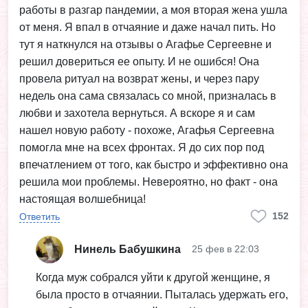
работы в разгар пандемии, а моя вторая жена ушла
от меня. Я впал в отчаяние и даже начал пить. Но
тут я наткнулся на отзывы о Агафье Сергеевне и
решил довериться ее опыту. И не ошибся! Она
провела ритуал на возврат жены, и через пару
недель она сама связалась со мной, призналась в
любви и захотела вернуться. А вскоре я и сам
нашел новую работу - похоже, Агафья Сергеевна
помогла мне на всех фронтах. Я до сих пор под
впечатлением от того, как быстро и эффективно она
решила мои проблемы. Невероятно, но факт - она
настоящая волшебница!
152
Ответить
Нинель Бабушкина
25 фев в 22:03
Когда муж собрался уйти к другой женщине, я
была просто в отчаянии. Пыталась удержать его,