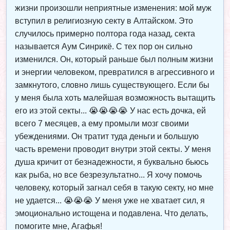
жизни произошли неприятные изменения: мой муж
вступил в религиозную секту в Алтайском. Это
случилось примерно полтора года назад, секта
называется Аум Синрикё. С тех пор он сильно
изменился. Он, который раньше был полным жизни
и энергии человеком, превратился в агрессивного и
замкнутого, словно лишь существующего. Если бы
у меня была хоть малейшая возможность вытащить
его из этой секты... 😭😭😭😭 У нас есть дочка, ей
всего 7 месяцев, а ему промыли мозг своими
убеждениями. Он тратит туда деньги и большую
часть времени проводит внутри этой секты. У меня
душа кричит от безнадежности, я буквально бьюсь
как рыба, но все безрезультатно... Я хочу помочь
человеку, который загнал себя в такую секту, но мне
не удается... 😭😭😭 У меня уже не хватает сил, я
эмоционально истощена и подавлена. Что делать,
помогите мне, Агафья!