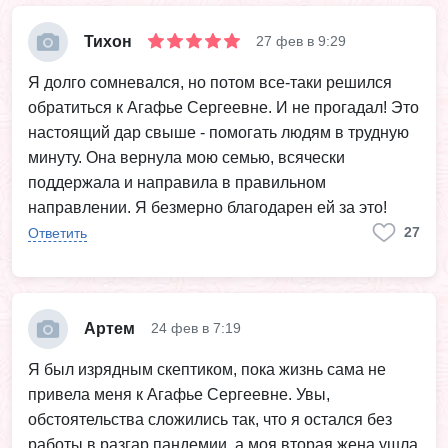
Тихон
27 фев в 9:29
Я долго сомневался, но потом все-таки решился
обратиться к Агафье Сергеевне. И не прогадал! Это
настоящий дар свыше - помогать людям в трудную
минуту. Она вернула мою семью, всячески
поддержала и направила в правильном
направлении. Я безмерно благодарен ей за это!
27
Ответить
Артем
24 фев в 7:19
Я был изрядным скептиком, пока жизнь сама не
привела меня к Агафье Сергеевне. Увы,
обстоятельства сложились так, что я остался без
работы в разгар пандемии, а моя вторая жена ушла